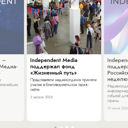
a –
Independent Media
Indepen
«Медиа-
поддержал фонд
поддер
»
«Жизненный путь»
Российс
неделю
о
Представители медиахолдинга приняли
стижнейших
участие в благотворительном гараж-
Медиахолди
сейле.
инфопартнер
событий для
3 августа 2026
страны.
10 июля 202