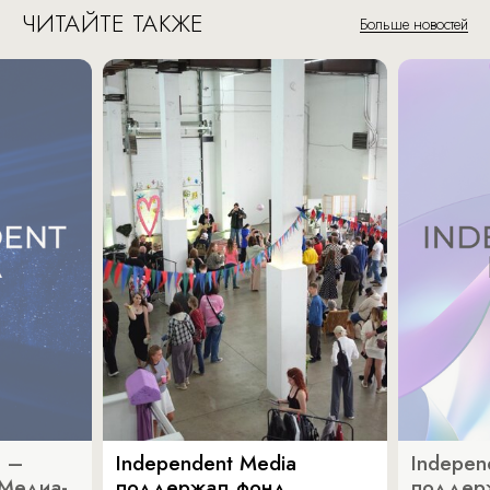
ЧИТАЙТЕ ТАКЖЕ
Больше новостей
a –
Independent Media
Indepen
«Медиа-
поддержал фонд
поддер