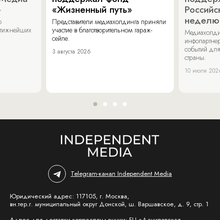
»
«Жизненный путь»
Российс
неделю
о
Представители медиахолдинга приняли
стижнейших
участие в благотворительном гараж-
Медиахолди
сейле.
инфопартнер
событий для
3 августа 2026
страны.
10 июля 202
Telegram-канал Independent Media
Юридический адрес: 117105, г. Москва,
вн.тер.г. муниципальный округ Донской, ш. Варшавское, д. 9, стр. 1
Адрес для доставки корреспонденции: БЦ «Даниловская