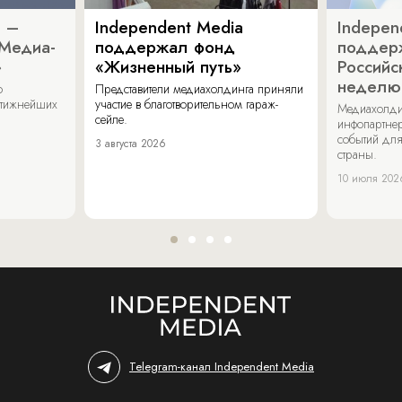
a –
Independent Media
Indepen
«Медиа-
поддержал фонд
поддер
»
«Жизненный путь»
Российс
неделю
о
Представители медиахолдинга приняли
стижнейших
участие в благотворительном гараж-
Медиахолди
сейле.
инфопартнер
событий для
3 августа 2026
страны.
10 июля 202
Telegram-канал Independent Media