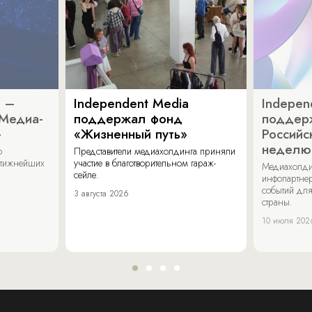
a –
Independent Media
Indepen
«Медиа-
поддержал фонд
поддер
»
«Жизненный путь»
Российс
неделю
о
Представители медиахолдинга приняли
стижнейших
участие в благотворительном гараж-
Медиахолди
сейле.
инфопартнер
событий для
3 августа 2026
страны.
10 июля 202