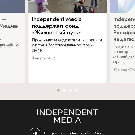
a –
Independent Media
Indepen
«Медиа-
поддержал фонд
поддер
»
«Жизненный путь»
Российс
неделю
о
Представители медиахолдинга приняли
стижнейших
участие в благотворительном гараж-
Медиахолди
сейле.
инфопартнер
событий для
3 августа 2026
страны.
10 июля 202
Telegram-канал Independent Media