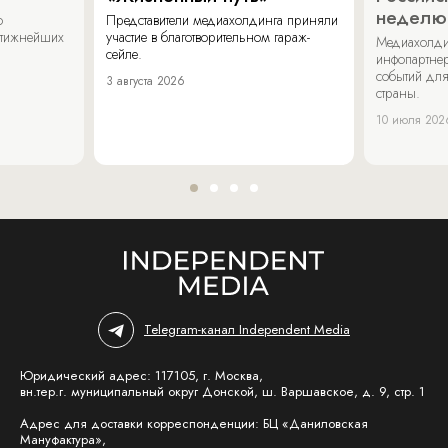
неделю
о
Представители медиахолдинга приняли
стижнейших
участие в благотворительном гараж-
Медиахолди
сейле.
инфопартнер
событий для
3 августа 2026
страны.
10 июля 202
Telegram-канал Independent Media
Юридический адрес: 117105, г. Москва,
вн.тер.г. муниципальный округ Донской, ш. Варшавское, д. 9, стр. 1
Адрес для доставки корреспонденции: БЦ «Даниловская
Мануфактура»,