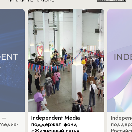
a –
Independent Media
Indepen
«Медиа-
поддержал фонд
поддер
»
«Жизненный путь»
Российс