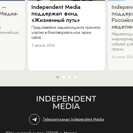
a –
Independent Media
Indepen
«Медиа-
поддержал фонд
поддер
»
«Жизненный путь»
Российс
неделю
о
Представители медиахолдинга приняли
стижнейших
участие в благотворительном гараж-
Медиахолди
сейле.
инфопартнер
событий для
3 августа 2026
страны.
10 июля 202
Telegram-канал Independent Media
Юридический адрес: 117105, г. Москва,