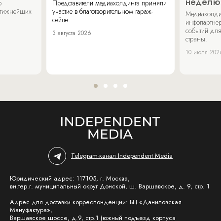
неделю
о
Представители медиахолдинга приняли
стижнейших
участие в благотворительном гараж-
Медиахолди
сейле.
инфопартнер
событий для
3 августа 2026
страны.
10 июля 202
Telegram-канал Independent Media
Юридический адрес: 117105, г. Москва,
вн.тер.г. муниципальный округ Донской, ш. Варшавское, д. 9, стр. 1
Адрес для доставки корреспонденции: БЦ «Даниловская
Мануфактура»,
Варшавское шоссе, д.9, стр.1 (южный подъезд корпуса