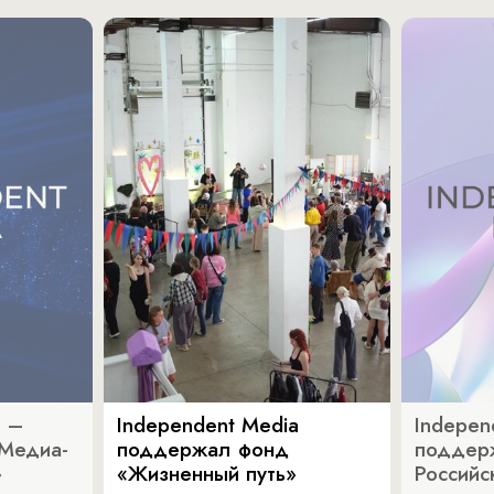
a –
Independent Media
Indepen
«Медиа-
поддержал фонд
поддер
»
«Жизненный путь»
Российс