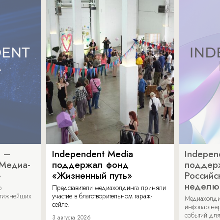
a –
Independent Media
Indepen
«Медиа-
поддержал фонд
поддер
»
«Жизненный путь»
Российс
неделю
о
Представители медиахолдинга приняли
стижнейших
участие в благотворительном гараж-
Медиахолди
сейле.
инфопартнер
событий для
3 августа 2026