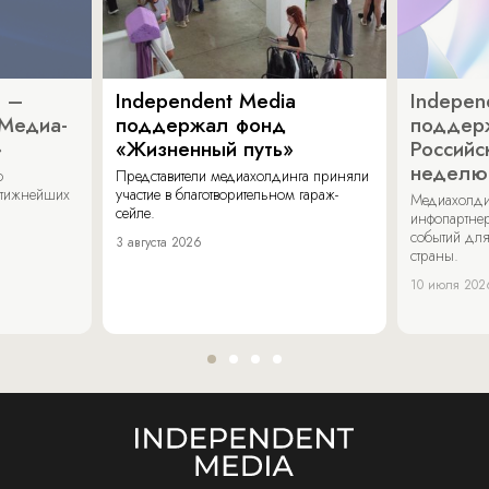
a –
Independent Media
Indepen
«Медиа-
поддержал фонд
поддер
»
«Жизненный путь»
Российс
неделю
о
Представители медиахолдинга приняли
стижнейших
участие в благотворительном гараж-
Медиахолди
сейле.
инфопартнер
событий для
3 августа 2026
страны.
10 июля 202