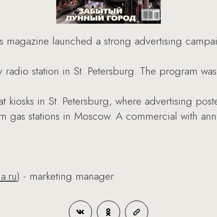
cs magazine launched a strong advertising campa
y radio station in St. Petersburg. The program wa
 kiosks in St. Petersburg, where advertising post
leum gas stations in Moscow. A commercial with a
a.ru
) - marketing manager