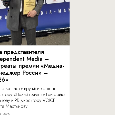
а представителя
dependent Media –
уреаты премии «Медиа-
неджер России –
26»
отых чаек» вручили контент-
ектору «Правил жизни» Григорию
анову и PR-директору VOICE
ите Мартынову.
я 2026