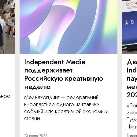
Independent Media
Дв
поддерживает
In
Российскую креативную
ла
неделю
ме
20
льном
Медиахолдинг – федеральный
инфопартнер одного из главных
«Зол
событий для креативной экономики
дир
страны.
Тум
Ник
10 июля 2026
3 июл