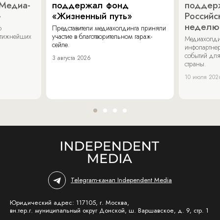
«Медиа-
поддержал фонд
поддер
»
«Жизненный путь»
Российс
неделю
о
Представители медиахолдинга приняли
стижнейших
участие в благотворительном гараж-
Медиахолди
сейле.
инфопартнер
событий для
3 августа 2026
страны.
10 июля 202
Telegram-канал Independent Media
Юридический адрес: 117105, г. Москва,
вн.тер.г. муниципальный округ Донской, ш. Варшавское, д. 9, стр. 1