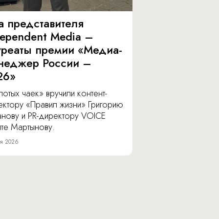
а представителя
dependent Media –
уреаты премии «Медиа-
неджер России –
26»
отых чаек» вручили контент-
ектору «Правил жизни» Григорию
анову и PR-директору VOICE
ите Мартынову.
я 2026