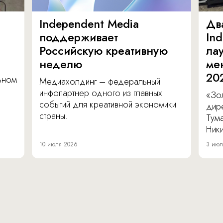
Independent Media
Дв
поддерживает
In
Российскую креативную
ла
неделю
ме
20
льном
Медиахолдинг – федеральный
инфопартнер одного из главных
«Зол
событий для креативной экономики
дир
страны.
Тум
Ник
10 июля 2026
3 июл