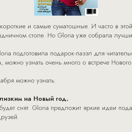
ороткие и самые суматошные. И часто в этой
здничном столе. Но Gloria уже собрала лучш
oria подготовила подарок-паззл для читател
, можно узнать очень много о встрече Нового
абря можно узнать:
лизким на Новый год.
будет снят. Gloria предложит яркие идеи под
друзей.