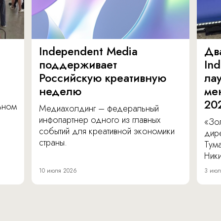
Independent Media
Дв
поддерживает
In
Российскую креативную
ла
неделю
ме
20
льном
Медиахолдинг – федеральный
инфопартнер одного из главных
«Зол
событий для креативной экономики
дир
страны.
Тум
Ник
10 июля 2026
3 июл