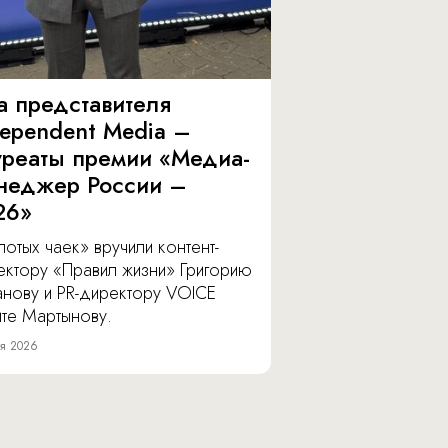
а представителя
dependent Media –
уреаты премии «Медиа-
неджер России –
26»
отых чаек» вручили контент-
ектору «Правил жизни» Григорию
анову и PR-директору VOICE
ите Мартынову.
я 2026