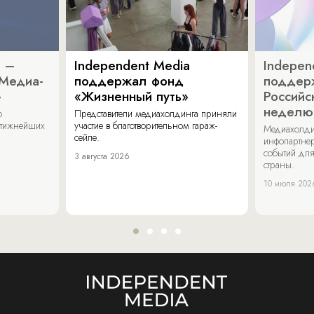
a –
Independent Media
Indepen
«Медиа-
поддержал фонд
поддер
»
«Жизненный путь»
Российс
неделю
о
Представители медиахолдинга приняли
стижнейших
участие в благотворительном гараж-
Медиахолди
сейле.
инфопартнер
событий для
3 августа 2026
страны.
10 июля 202