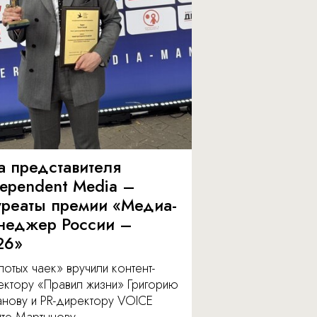
а представителя
dependent Media –
уреаты премии «Медиа-
неджер России –
26»
отых чаек» вручили контент-
ектору «Правил жизни» Григорию
анову и PR-директору VOICE