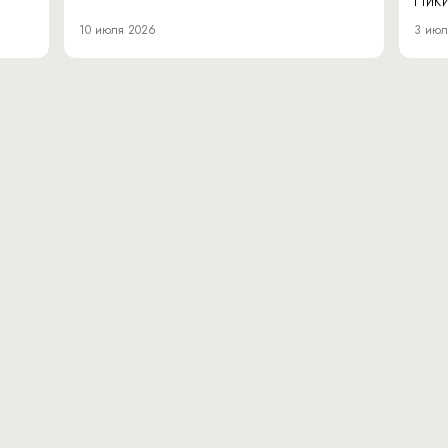
Ник
10 июля 2026
3 июл
вн.тер.г. муниципальн