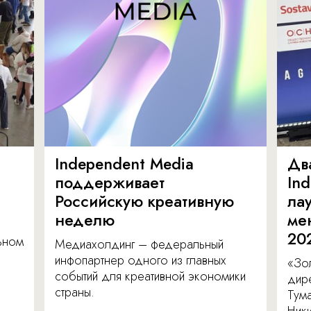
Independent Media
Дв
поддерживает
In
Российскую креативную
ла
неделю
ме
20
льном
Медиахолдинг – федеральный
инфопартнер одного из главных
«Зол
событий для креативной экономики
дир
страны.
Тум