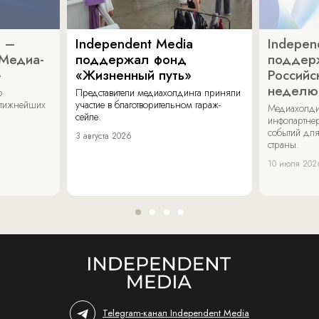
a –
Independent Media
Indepen
«Медиа-
поддержал фонд
поддер
»
«Жизненный путь»
Российс
неделю
о
Представители медиахолдинга приняли
стижнейших
участие в благотворительном гараж-
Медиахолди
сейле.
инфопартнер
событий для
3 августа 2026
страны.
10 июля 202
Telegram-канал Independent Media