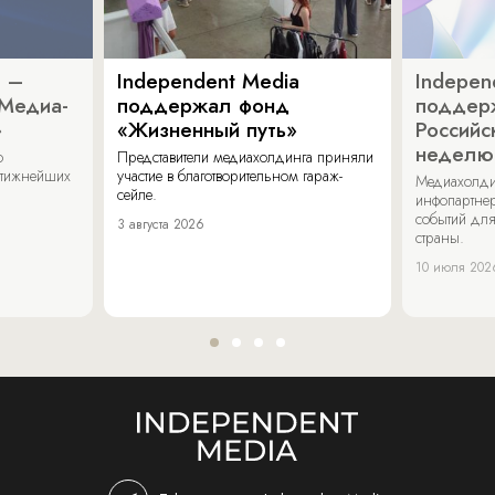
a –
Independent Media
Indepen
«Медиа-
поддержал фонд
поддер
»
«Жизненный путь»
Российс
неделю
о
Представители медиахолдинга приняли
стижнейших
участие в благотворительном гараж-
Медиахолди
сейле.
инфопартнер
событий для
3 августа 2026
страны.
10 июля 202