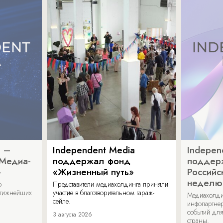
a –
Independent Media
Indepen
«Медиа-
поддержал фонд
поддер
»
«Жизненный путь»
Российс
неделю
о
Представители медиахолдинга приняли
стижнейших
участие в благотворительном гараж-
Медиахолди
сейле.
инфопартнер
событий для
3 августа 2026
страны.