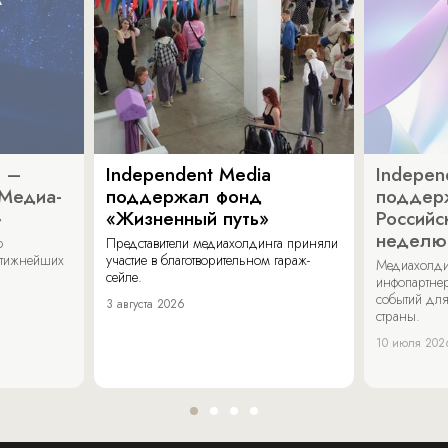
a –
Independent Media
Indepen
«Медиа-
поддержал фонд
поддер
»
«Жизненный путь»
Российс
неделю
о
Представители медиахолдинга приняли
стижнейших
участие в благотворительном гараж-
Медиахолди
сейле.
инфопартнер
событий для
3 августа 2026
страны.
10 июля 202