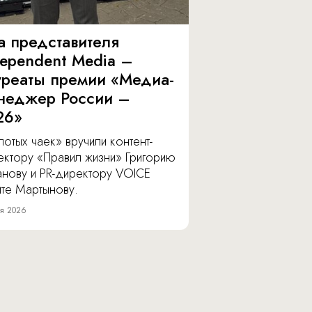
а представителя
dependent Media –
уреаты премии «Медиа-
неджер России –
26»
отых чаек» вручили контент-
ектору «Правил жизни» Григорию
анову и PR-директору VOICE
ите Мартынову.
я 2026