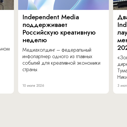
Independent Media
Дв
поддерживает
In
Российскую креативную
ла
неделю
ме
20
льном
Медиахолдинг – федеральный
инфопартнер одного из главных
«Зол
событий для креативной экономики
дир
страны.
Тум
Ник
10 июля 2026
3 июл