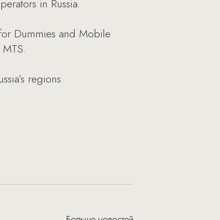
rators in Russia.
et for Dummies and Mobile
m MTS.
sia’s regions.
Больше новостей