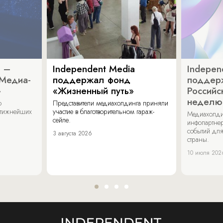
a –
Independent Media
Indepen
«Медиа-
поддержал фонд
поддер
»
«Жизненный путь»
Российс
неделю
о
Представители медиахолдинга приняли
стижнейших
участие в благотворительном гараж-
Медиахолди
сейле.
инфопартнер
событий для
3 августа 2026
страны.
10 июля 202