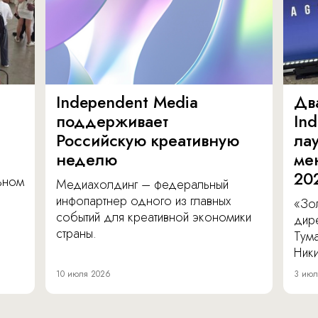
Independent Media
Дв
поддерживает
In
Российскую креативную
ла
неделю
ме
20
льном
Медиахолдинг – федеральный
инфопартнер одного из главных
«Зол
событий для креативной экономики
дир
страны.
Тум
Ник
10 июля 2026
3 июл