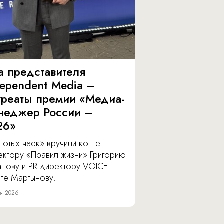
а представителя
dependent Media –
уреаты премии «Медиа-
неджер России –
26»
отых чаек» вручили контент-
ектору «Правил жизни» Григорию
анову и PR-директору VOICE
ите Мартынову.
я 2026