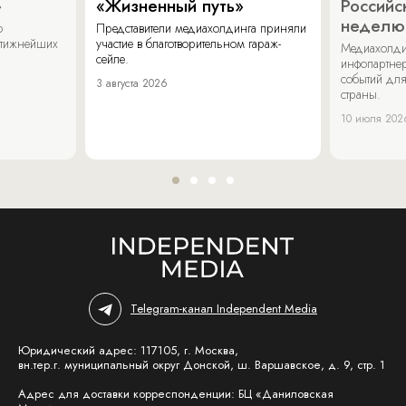
»
«Жизненный путь»
Российс
неделю
о
Представители медиахолдинга приняли
стижнейших
участие в благотворительном гараж-
Медиахолди
сейле.
инфопартнер
событий для
3 августа 2026
страны.
10 июля 202
Telegram-канал Independent Media
Юридический адрес: 117105, г. Москва,
вн.тер.г. муниципальный округ Донской, ш. Варшавское, д. 9, стр. 1
Адрес для доставки корреспонденции: БЦ «Даниловская