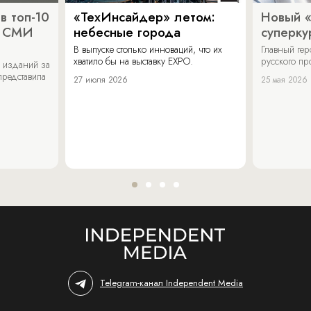
в топ-10
«ТехИнсайдер» летом:
Новый 
х СМИ
небесные города
суперку
В выпуске столько инноваций, что их
Главный ге
хватило бы на выставку EXPO.
русского п
 изданий за
представила
27 июля 2026
25 мая 2026
Telegram-канал Independent Media