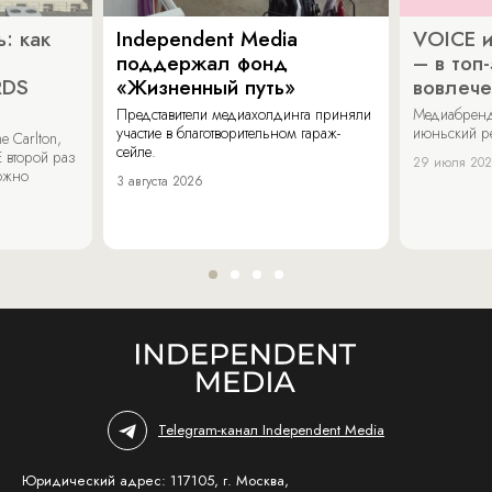
: как
Independent Media
VOICE и
поддержал фонд
– в топ
RDS
«Жизненный путь»
вовлече
Представители медиахолдинга приняли
Медиабренд
участие в благотворительном гараж-
июньский р
 Carlton,
сейле.
 второй раз
29 июля 20
можно
3 августа 2026
Telegram-канал Independent Media
Юридический адрес: 117105, г. Москва,