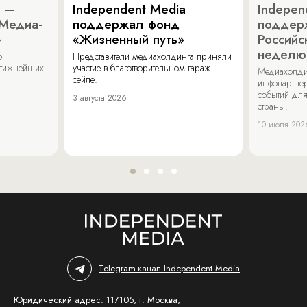
a –
Independent Media
Indepen
«Медиа-
поддержал фонд
поддер
»
«Жизненный путь»
Российс
неделю
о
Представители медиахолдинга приняли
стижнейших
участие в благотворительном гараж-
Медиахолди
сейле.
инфопартнер
событий для
3 августа 2026
страны.
10 июля 202
Telegram-канал Independent Media
Юридический адрес: 117105, г. Москва,