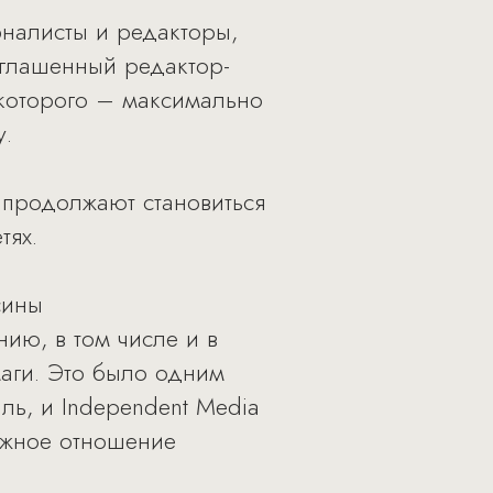
налисты и редакторы,
риглашенный редактор-
 которого – максимально
у.
 продолжают становиться
тях.
сины
ию, в том числе и в
маги. Это было одним
ль, и Independent Media
ежное отношение