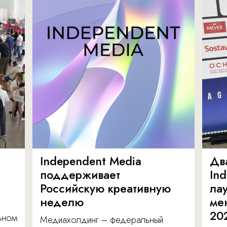
Independent Media
Дв
поддерживает
In
Российскую креативную
ла
неделю
ме
20
льном
Медиахолдинг – федеральный