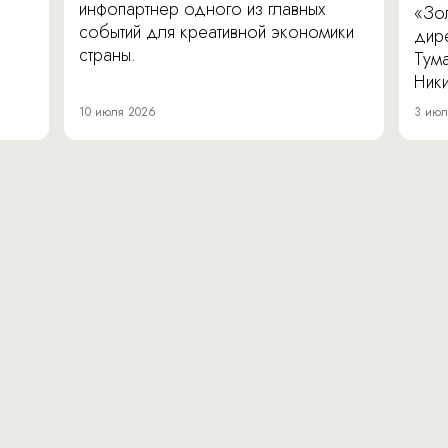
инфопартнер одного из главных
«Зол
событий для креативной экономики
дир
страны.
Тум
Ник
10 июля 2026
3 июл