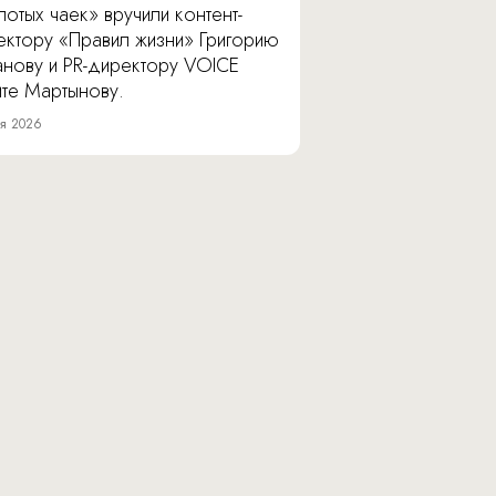
отых чаек» вручили контент-
ектору «Правил жизни» Григорию
анову и PR-директору VOICE
ите Мартынову.
я 2026