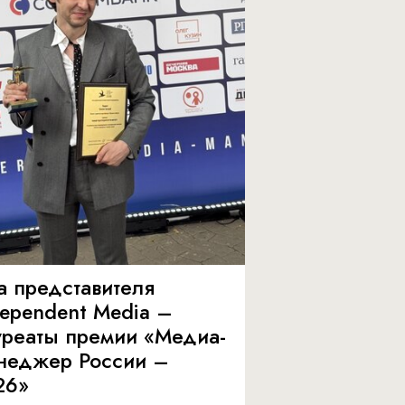
а представителя
dependent Media –
уреаты премии «Медиа-
неджер России –
26»