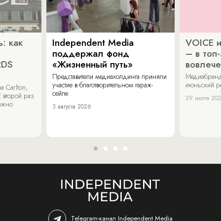
: как
Independent Media
VOICE и
поддержал фонд
– в топ
RDS
«Жизненный путь»
вовлече
Представители медиахолдинга приняли
Медиабренд
участие в благотворительном гараж-
июньский р
 Carlton,
сейле.
 второй раз
29 июля 20
можно
3 августа 2026
Telegram-канал Independent Media