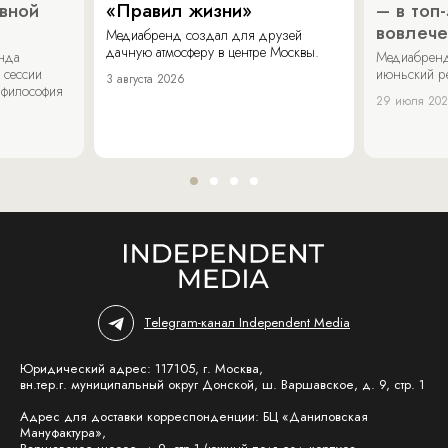
ивной
«Правил жизни»
– в топ
вовлече
Медиабренд создал для друзей
дачную атмосферу в центре Москвы.
енда
Медиабренд
 сессии
июньский р
3 августа 2026
 философия
29 июля 20
Telegram-канал Independent Media
Юридический адрес: 117105, г. Москва,
вн.тер.г. муниципальный округ Донской, ш. Варшавское, д. 9, стр. 1
Адрес для доставки корреспонденции: БЦ «Даниловская
Мануфактура»,