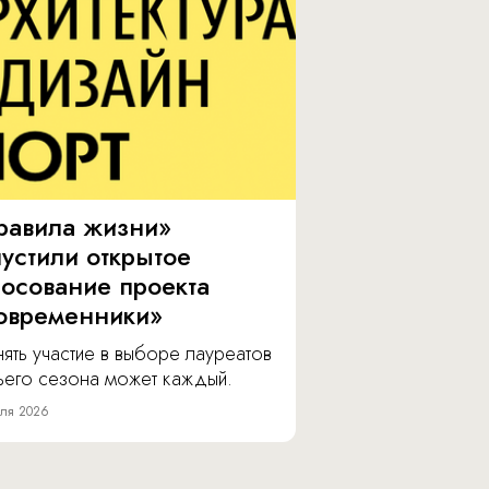
равила жизни»
пустили открытое
лосование проекта
овременники»
ять участие в выборе лауреатов
тьего сезона может каждый.
ля 2026