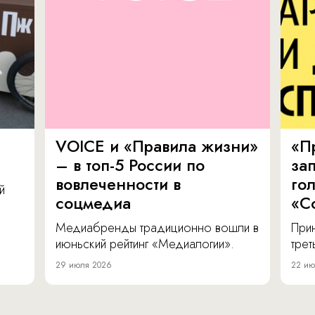
VOICE и «Правила жизни»
«П
– в топ-5 России по
за
вовлеченности в
го
й
соцмедиа
«С
Медиабренды традиционно вошли в
Прин
июньский рейтинг «Медиалогии».
тре
29 июля 2026
22 ию