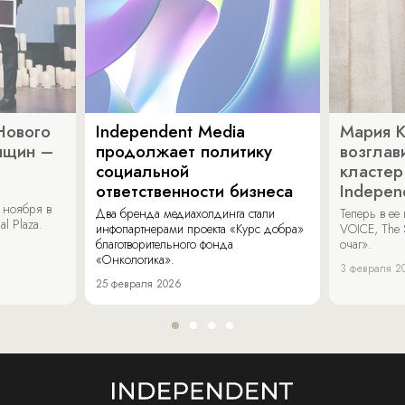
Нового
Independent Media
Мария 
нщин –
продолжает политику
возглав
социальной
кластер
ответственности бизнеса
Indepen
 ноября в
Два бренда медиахолдинга стали
Теперь в ее
al Plaza.
инфопартнерами проекта «Курс добра»
VOICE, The 
благотворительного фонда
очаг».
«Онкологика».
3 февраля 2
25 февраля 2026