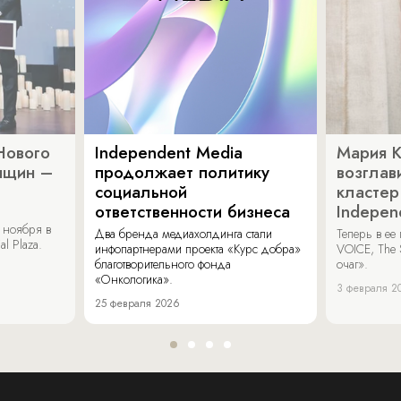
Нового
Independent Media
Мария 
нщин –
продолжает политику
возглав
социальной
кластер
ответственности бизнеса
Indepen
 ноября в
Два бренда медиахолдинга стали
Теперь в ее
al Plaza.
инфопартнерами проекта «Курс добра»
VOICE, The 
благотворительного фонда
очаг».
«Онкологика».
3 февраля 2
25 февраля 2026