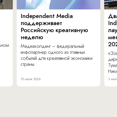
Independent Media
Дв
поддерживает
In
Российскую креативную
ла
неделю
ме
20
льном
Медиахолдинг – федеральный
инфопартнер одного из главных
«Зол
событий для креативной экономики
дир
страны.
Тум
Ник
10 июля 2026
3 июл