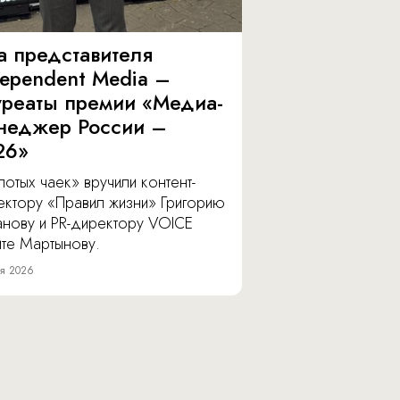
а представителя
dependent Media –
уреаты премии «Медиа-
неджер России –
26»
отых чаек» вручили контент-
ектору «Правил жизни» Григорию
анову и PR-директору VOICE
ите Мартынову.
я 2026