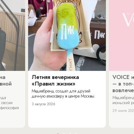
на
Летняя вечеринка
VOICE и
ивной
«Правил жизни»
– в топ
вовлече
Медиабренд создал для друзей
дачную атмосферу в центре Москвы.
енда
Медиабренд
 сессии
июньский р
3 августа 2026
 философия
29 июля 20