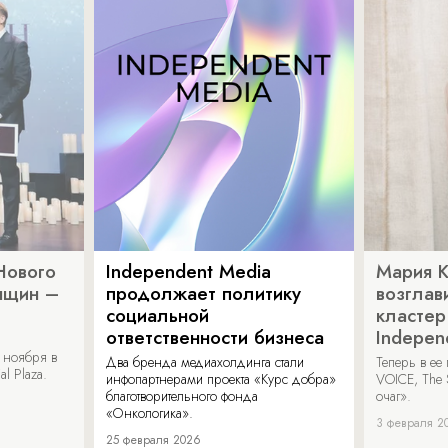
Нового
Independent Media
Мария 
нщин –
продолжает политику
возглав
социальной
кластер
ответственности бизнеса
Indepen
 ноября в
Два бренда медиахолдинга стали
Теперь в ее
al Plaza.
инфопартнерами проекта «Курс добра»
VOICE, The 
благотворительного фонда
очаг».
«Онкологика».
3 февраля 2
25 февраля 2026