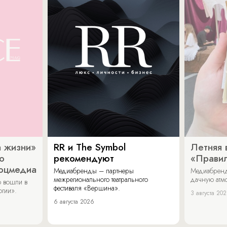
 жизни»
RR и The Symbol
Летняя 
о
рекомендуют
«Прави
соцмедиа
Медиабренды – партнеры
Медиабренд
межрегионального театрального
дачную атмо
 вошли в
фестиваля «Вершина».
огии».
3 августа 20
6 августа 2026