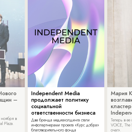
Нового
Independent Media
Мария 
нщин –
продолжает политику
возглав
социальной
кластер
ответственности бизнеса
Indepen
 ноября в
Два бренда медиахолдинга стали
Теперь в ее
al Plaza.
инфопартнерами проекта «Курс добра»
VOICE, The 
благотворительного фонда
очаг».