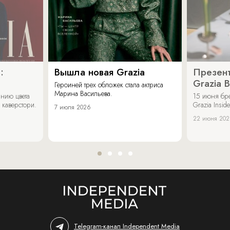
:
Вышла новая Grazia
Презент
Grazia 
Героиней трех обложек стала актриса
Марина Васильева.
нию цвета
15 июня бр
 каверстори.
Grazia Inside
7 июля 2026
22 июня 20
Telegram-канал Independent Media