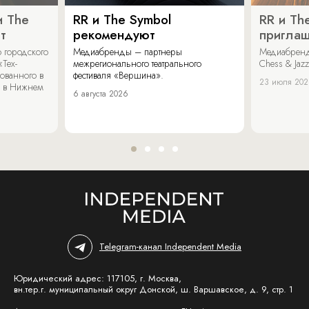
и The
RR и The Symbol
RR и Th
т
рекомендуют
пригла
 городского
Медиабренды – партнеры
Медиабренд
«Тех-
межрегионального театрального
Chess & Jaz
ованного в
фестиваля «Вершина».
23 июля 20
 в Нижнем
6 августа 2026
Telegram-канал Independent Media
Юридический адрес: 117105, г. Москва,
вн.тер.г. муниципальный округ Донской, ш. Варшавское, д. 9, стр. 1