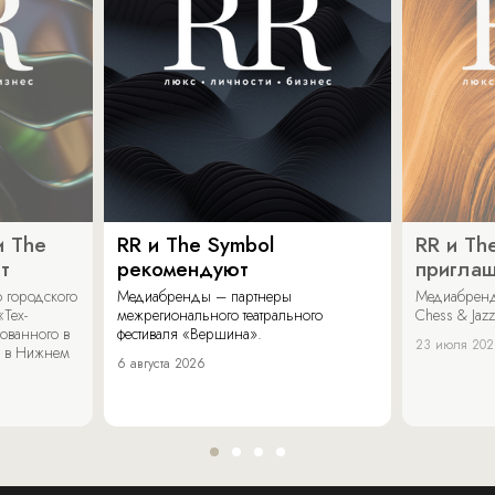
и The
RR и The Symbol
RR и Th
т
рекомендуют
пригла
 городского
Медиабренды – партнеры
Медиабренд
«Тех-
межрегионального театрального
Chess & Jaz
ованного в
фестиваля «Вершина».
23 июля 20
 в Нижнем
6 августа 2026