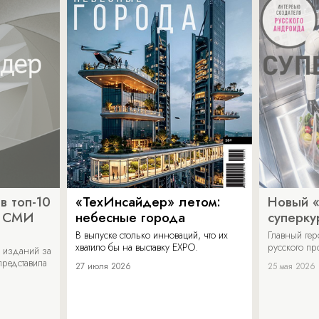
в топ-10
«ТехИнсайдер» летом:
Новый 
х СМИ
небесные города
суперку
В выпуске столько инноваций, что их
Главный ге
хватило бы на выставку EXPO.
русского п
 изданий за
представила
27 июля 2026
25 мая 2026