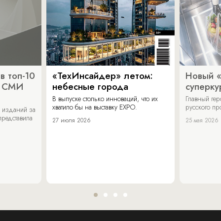
в топ-10
«ТехИнсайдер» летом:
Новый 
х СМИ
небесные города
суперку
В выпуске столько инноваций, что их
Главный ге
хватило бы на выставку EXPO.
русского п
 изданий за
представила
27 июля 2026
25 мая 2026