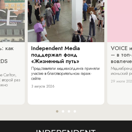
: как
Independent Media
VOICE и
поддержал фонд
– в топ
RDS
«Жизненный путь»
вовлече
Представители медиахолдинга приняли
Медиабренд
участие в благотворительном гараж-
июньский р
 Carlton,
сейле.
 второй раз
29 июля 20
можно
3 августа 2026