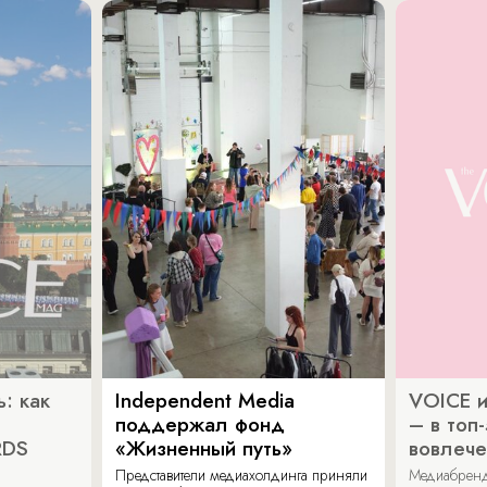
: как
Independent Media
VOICE и
поддержал фонд
– в топ
RDS
«Жизненный путь»
вовлече
Представители медиахолдинга приняли
Медиабренд