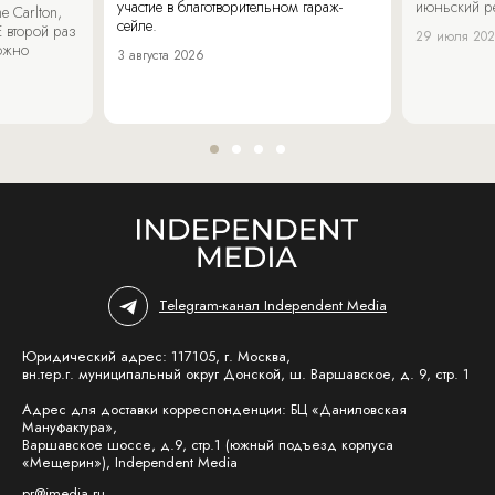
участие в благотворительном гараж-
июньский р
 Carlton,
сейле.
 второй раз
29 июля 20
можно
3 августа 2026
Telegram-канал Independent Media
Юридический адрес: 117105, г. Москва,
вн.тер.г. муниципальный округ Донской, ш. Варшавское, д. 9, стр. 1
Адрес для доставки корреспонденции: БЦ «Даниловская
Мануфактура»,
Варшавское шоссе, д.9, стр.1 (южный подъезд корпуса
«Мещерин»), Independent Media
pr@imedia.ru