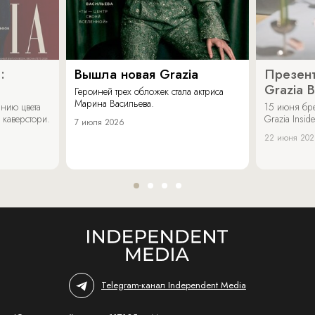
:
Вышла новая Grazia
Презент
Grazia 
Героиней трех обложек стала актриса
Марина Васильева.
нию цвета
15 июня бр
 каверстори.
Grazia Inside
7 июля 2026
22 июня 20
Telegram-канал Independent Media