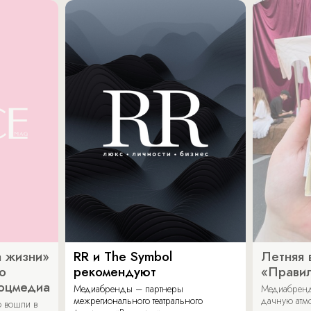
 жизни»
RR и The Symbol
Летняя 
о
рекомендуют
«Прави
соцмедиа
Медиабренды – партнеры
Медиабренд
межрегионального театрального
дачную атмо
 вошли в