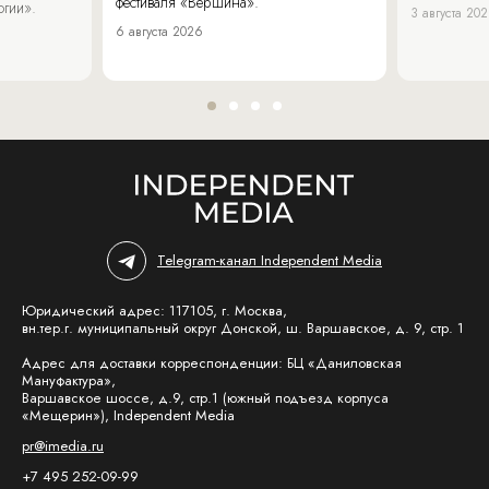
фестиваля «Вершина».
огии».
3 августа 20
6 августа 2026
Telegram-канал Independent Media
Юридический адрес: 117105, г. Москва,
вн.тер.г. муниципальный округ Донской, ш. Варшавское, д. 9, стр. 1
Адрес для доставки корреспонденции: БЦ «Даниловская
Мануфактура»,
Варшавское шоссе, д.9, стр.1 (южный подъезд корпуса
«Мещерин»), Independent Media
pr@imedia.ru
+7 495 252-09-99