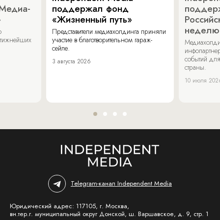
«Медиа-
поддержал фонд
поддер
»
«Жизненный путь»
Российс
неделю
о
Представители медиахолдинга приняли
стижнейших
участие в благотворительном гараж-
Медиахолди
сейле.
инфопартнер
событий для
3 августа 2026
страны.
10 июля 202
Telegram-канал Independent Media
Юридический адрес: 117105, г. Москва,
вн.тер.г. муниципальный округ Донской, ш. Варшавское, д. 9, стр. 1