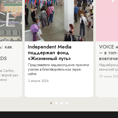
: как
Independent Media
VOICE и
поддержал фонд
– в топ
RDS
«Жизненный путь»
вовлече
Представители медиахолдинга приняли
Медиабренд
участие в благотворительном гараж-
июньский р
 Carlton,
сейле.
 второй раз
29 июля 20
можно
3 августа 2026