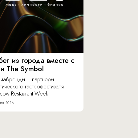
бег из города вместе с
 и The Symbol
иабренды – партнеры
тического гастрофестиваля
cow Restaurant Week.
ля 2026