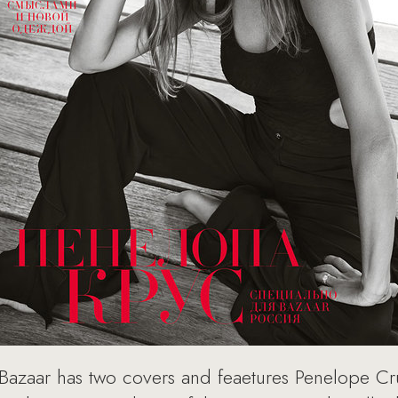
 Bazaar has two covers and feaetures Penelope Cr