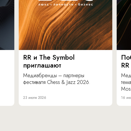
RR и The Symbol
По
приглашают
RR
Медиабренды – партнеры
Мед
фестиваля Chess & Jazz 2026.
тема
Mos
23 июля 2026
16 ию